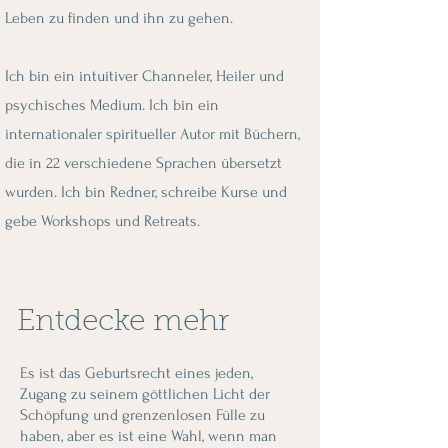
Leben zu finden und ihn zu gehen.
Ich bin ein intuitiver Channeler, Heiler und
psychisches Medium. Ich bin ein
internationaler spiritueller Autor mit Büchern,
die in 22 verschiedene Sprachen übersetzt
wurden. Ich bin Redner, schreibe Kurse und
gebe Workshops und Retreats.
Ich liebe es zu singen, zu tanzen, zu
schwimmen, spazieren zu gehen, zu reisen,
Entdecke mehr
zu erforschen und etwas über den Reichtum
und die Vielfalt der Menschheit zu lernen.
Es ist das Geburtsrecht eines jeden,
Zugang zu seinem göttlichen Licht der
Schöpfung und grenzenlosen Fülle zu
haben, aber es ist eine Wahl, wenn man