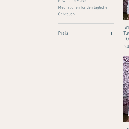
Bowls and Music
Meditationen für den täglichen
Gebrauch
Gr
Tu
Preis
HO
Pr
5,
1 £
20 £