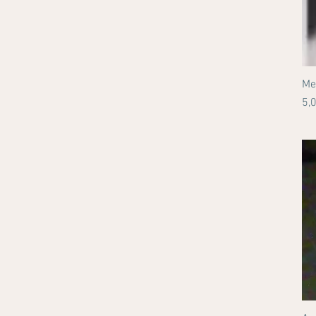
Me
Pr
5,