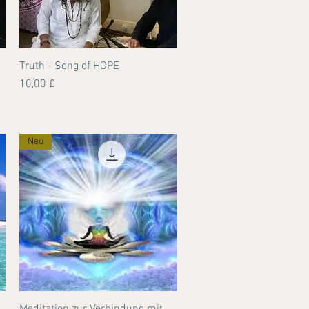
E
Truth - Song of HOPE
Schnellansicht
Preis
10,00 £
Neu
Schnellansicht