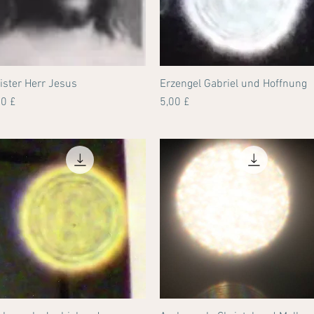
ister Herr Jesus
Schnellansicht
Erzengel Gabriel und Hoffnung
Schnellansicht
eis
Preis
00 £
5,00 £