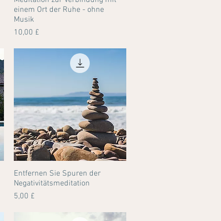
Meditation zur Verbindung mit
einem Ort der Ruhe - ohne
Musik
Preis
10,00 £
Entfernen Sie Spuren der
Schnellansicht
Negativitätsmeditation
Preis
5,00 £