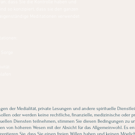
an, dass Sie die Kontrolle haben und
ind so konzipiert, dass sie den ganzen
 eigenständige Meditationen verwendet
tationen:
d Sorge
vität
lafen
ngen der Medialität, private Lesungen und andere spirituelle Dienstl
llen oder werden keine rechtliche, finanzielle, medizinische oder p
tuellen Diensten teilnehmen, stimmen Sie diesen Bedingungen zu und 
onen von höheren Wesen mit der Absicht für das Allgemeinwohl. Es en
kzeptieren Sie, dass Sie einen freien Willen haben und keinen Mögli