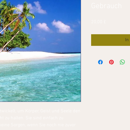
Gebrauch
Preis
20,00 £
In
twickelt, um Körper, Geist und Seele den
t zu halten. Sie sind einfach zu
keine Sorgen, wenn Sie noch nie zuvor