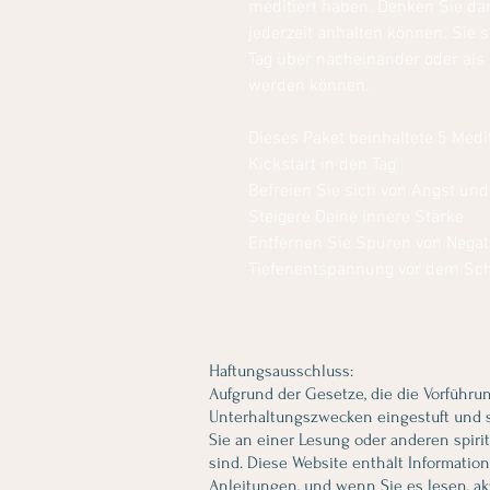
meditiert haben. Denken Sie dar
jederzeit anhalten können. Sie s
Tag über nacheinander oder als
werden können.
Dieses Paket beinhaltete 5 Medi
Kickstart in den Tag
Befreien Sie sich von Angst un
Steigere Deine innere Stärke
Entfernen Sie Spuren von Negati
Tiefenentspannung vor dem Sch
Haftungsausschluss:
Aufgrund der Gesetze, die die Vorführu
Unterhaltungszwecken eingestuft und so
Sie an einer Lesung oder anderen spiri
sind. Diese Website enthält Informati
Anleitungen, und wenn Sie es lesen, a