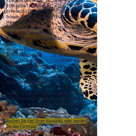
12 Masters of Venus _cc781905- 5cde-
3194-bb3b-136bad5cf58d_ _cc781905-5cde-
3194-bb3b -136bad5cf58d_ _cc781905-
5cbbde-3191905-5cbbde-3194-cfd56-bad_
12
Meister der Plejaden
12 Masters Neptune _cc781905-5cde
-3194-bb3b-136bad5cf58d_ _cc781905-
5cde-3194-bb3b- 136bad5cf58d_
12 Meister
Sirius
12 Masters Orion _cc781905-5cde -3194-
bb3b-136bad5cf58d_ _cc781905-5cde-3194-
bb3b- 136bad5cf58d_ _cc781905-5cde-
3194-bb3b-136bad5cf58d_
Roquiel
Seraphina
Connection to Oneness – eine Reise mit Gaia
durch die Aufstiegsportale.
Dieser Kurs ist auf 20 Personen begrenzt. Der
Kurs findet aufgrund der Dynamik des Kurses
nicht statt, wenn weniger als 6 Personen
buchen. 350€ gekostet.
Buchen Sie hier Ihren Kursplatz oder senden
Sie das Formular