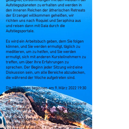
gesegnet, Einstimmungen mit den Meistern der
Aufstiegsplaneten zu erhalten und werden in
den inneren Reichen der ätherischen Retreats
der Erzengel willkommen geheißen, wir
richten uns nach Roquiel und Seraphina aus
und reisen dann mit Gaia durch die
Aufstiegsportale.
Es wird ein Arbeitsbuch geben, dem Sie folgen
können, und Sie werden ermutigt, täglich zu
meditieren, um zu helfen, und Sie werden
ermutigt, sich mit anderen Kursteilnehmern zu
treffen, um über Ihre Erfahrungen zu
sprechen. Der Beginn jeder Sitzung wird eine
Diskussion sein, um alle Bereiche abzudecken,
die während der Woche aufgetreten sind.
Die 10 Wochen beginnen am 9. März 2022 19:30
– 21:30 Uhr und decken ab.
Eine Reise durch die ätherischen Rückzugsorte
der Erzengel, die Ihre persönliche Verbindung
zu den Erzengeln stärken
Einstimmungen auf die Aufstiegsaspekte des
Metatron-Würfels