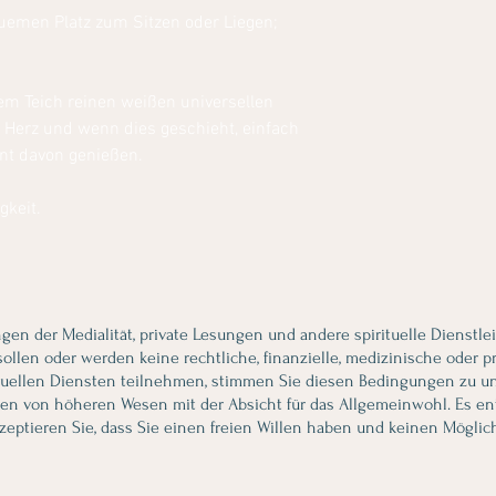
quemen Platz zum Sitzen oder Liegen;
dem Teich reinen weißen universellen
 Herz und wenn dies geschieht, einfach
ent davon genießen.
gkeit.
ngen der Medialität, private Lesungen und andere spirituelle Dienstl
llen oder werden keine rechtliche, finanzielle, medizinische oder p
tuellen Diensten teilnehmen, stimmen Sie diesen Bedingungen zu und 
onen von höheren Wesen mit der Absicht für das Allgemeinwohl. Es en
kzeptieren Sie, dass Sie einen freien Willen haben und keinen Mögli