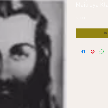
Maitreya Kl
Preis
5,00 £
In