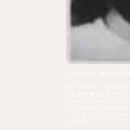
Aufgestiegener Meister Lord Ma
Kathy und Scott wurden gebeten
Liebe durchgehend zu halten, w
Maitreya ihre Energie in diese C
du von Liebe umgeben bist und 
wirst, während du dich mit dies
ausrichtest.