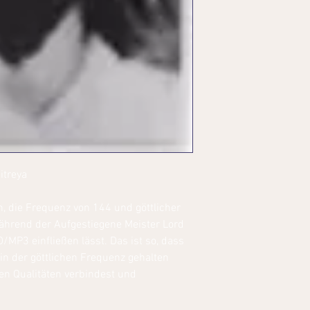
itreya
, die Frequenz von 144 und göttlicher
ährend der Aufgestiegene Meister Lord
D/MP3 einfließen lässt. Das ist so, dass
in der göttlichen Frequenz gehalten
en Qualitäten verbindest und