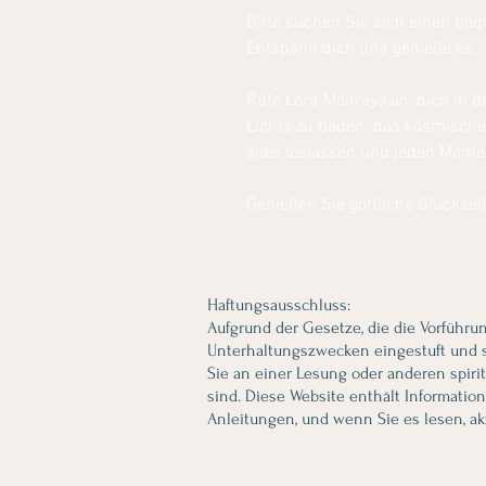
Bitte suchen Sie sich einen be
Entspann dich und genieße es.
Rufe Lord Maitreya an, dich in 
Lichts zu baden; das kosmische
alles loslassen und jeden Mom
Genießen Sie göttliche Glückseli
Haftungsausschluss:
Aufgrund der Gesetze, die die Vorführu
Unterhaltungszwecken eingestuft und so
Sie an einer Lesung oder anderen spiri
sind. Diese Website enthält Informati
Anleitungen, und wenn Sie es lesen, a